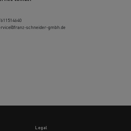
7611514640
ervice@franz-schneider-gmbh.de
Legal