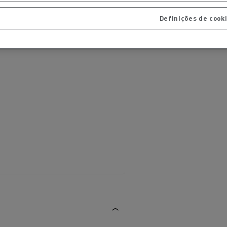
Definições de cook
aterial
l
Transporte de mercadorias