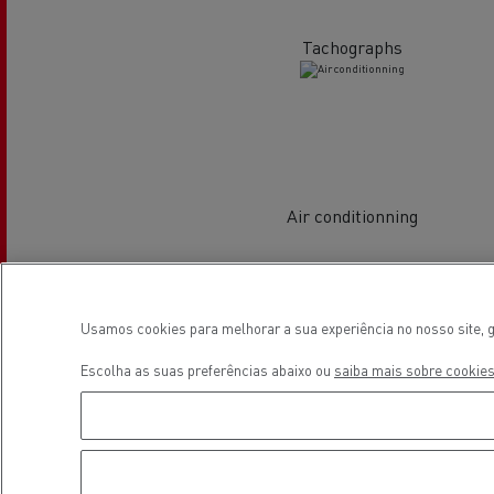
Tachographs
Veja os camiões disponíveis no
website Used Trucks By Renault
Trucks
Air conditionning
Localização
Servi
Serviços de Municípios
Usamos cookies para melhorar a sua experiência no nosso site, g
bomb
Escolha as suas preferências abaixo ou
saiba mais sobre cookies
Recolha de resíduos