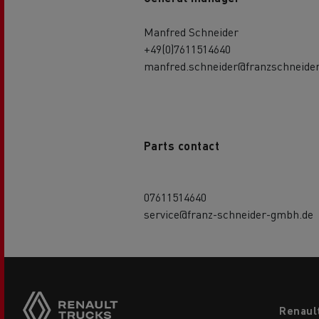
Manfred Schneider
+49(0)7611514640
manfred.schneider@franzschneide
Parts contact
07611514640
service@franz-schneider-gmbh.de
Footer
Renaul
menu