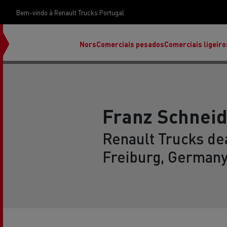
Bem-vindo à Renault Trucks Portugal
Nors
Comerciais pesados
Comerciais ligeiro
Franz Schnei
Renault Trucks dea
Freiburg, German
Renault Trucks E-Tech Programa