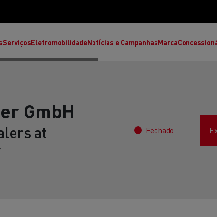
s
Serviços
Eletromobilidade
Notícias e Campanhas
Marca
Concession
der GmbH
lers at
Fechado
Ex
y
T High
T