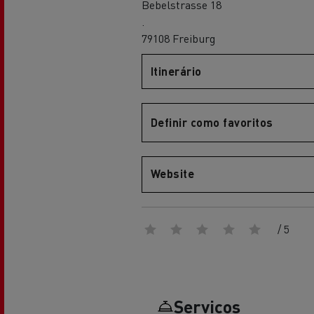
Bebelstrasse 18
Renault Trucks Master Red EDITION
Renault Tr
A nossa gama de gasóleo
A nossa oferta 360° toda
.
eléctrica
79108 Freiburg
Itinerário
Vantagens da mobilidade
elétrica para camiões
Definir como favoritos
A nossa visão
Website
Renault Trucks Trafic Red EDITION
/ 5
RENAULT TRUCKS REDUZEM
LAS EMISIONES DE CO2
Os nossos camiões eléctricos
Serviços