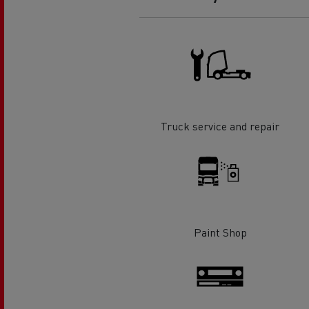
O sonho de um engenheiro
Desi
elét
Garantias do fabricante Renault
Trucks
Truck service and repair
Paint Shop
Used Trucks By Renault Trucks