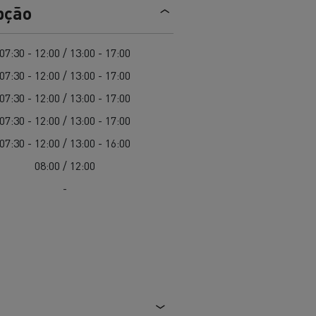
EDITION
Renault Trucks E-Tech Master 100%
pção
de
elétrico
Infra-estruturas de
her
carregamento
duos
07:30 - 12:00 / 13:00 - 17:00
Configurador 3D
07:30 - 12:00 / 13:00 - 17:00
Smart Racer
07:30 - 12:00 / 13:00 - 17:00
07:30 - 12:00 / 13:00 - 17:00
07:30 - 12:00 / 13:00 - 16:00
08:00 / 12:00
vel a
Que energia alternativa para
rbonização
os seus Camiões
-
Renault Trucks E-Tech
Renault Trucks E-Tech
C
D