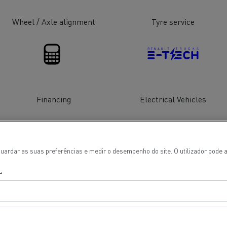
Wheel / Axle alignment
Tyre service
Financing
Electrical Vehicles
ços de emergência e
Sucção águas residu
uardar as suas preferências e medir o desempenho do site. O utilizador pode a
eiros
.