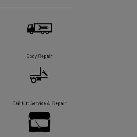
 de infra-
ento para
cos
Body Repair
Tail Lift Service & Repair
T Robust