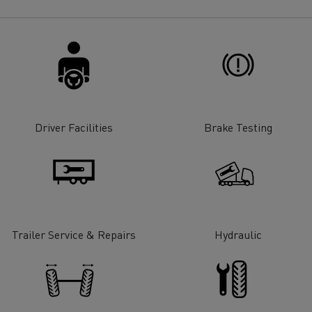
Renault Trucks E-tech
D Wide
gn: a revolução do camião
Instalação e manutenção
rico
estruturas de carregam
os seus camiões eléctri
Driver Facilities
Brake Testing
Trailer Service & Repairs
Hydraulic
T-Selection
T 01 Racing