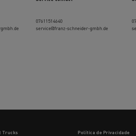
07611514640
0
rgmbh.de
service@franz-schneider-gmbh.de
s
t Trucks
Política de Privacidade