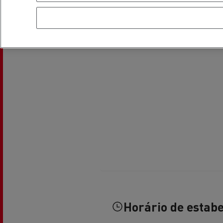
Transporte de betão
Transporte refrigerado
Tra
Transporte em cisterna
Tra
Horário de estab