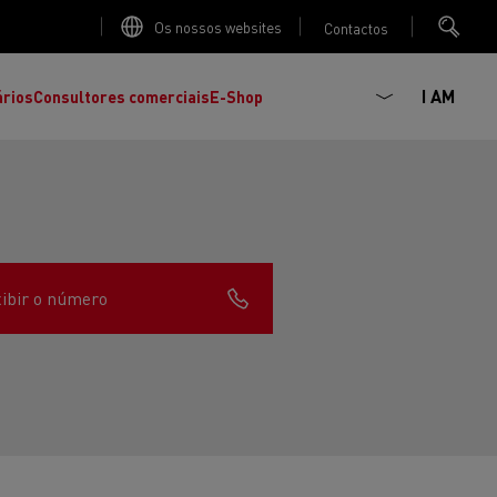
Os nossos websites
Contactos
I AM
ários
Consultores comerciais
E-Shop
ibir o número
K
C