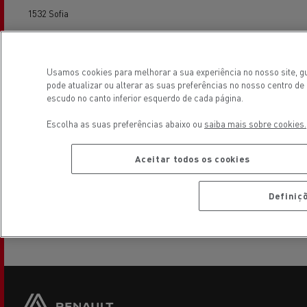
1532 Sofia
Volvo Group Truck Center Sofia West
Usamos cookies para melhorar a sua experiência no nosso site, gu
1331 Sofia
pode atualizar ou alterar as suas preferências no nosso centro d
escudo no canto inferior esquerdo de cada página.
Volvo Group Truck Center Varna
Escolha as suas preferências abaixo ou
saiba mais sobre cookies.
9027 Varna
Aceitar todos os cookies
Volvo Group Truck Center Veliko Turnovo
Definiç
5050 Veliko Turnovo