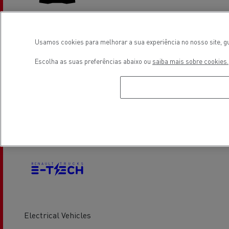
Glass Replacement
Light Commercial Vehicles
Usamos cookies para melhorar a sua experiência no nosso site, gu
Distribution
Escolha as suas preferências abaixo ou
saiba mais sobre cookies.
Light Commercial Vehicles
Financing
Service and Repair
Electrical Vehicles