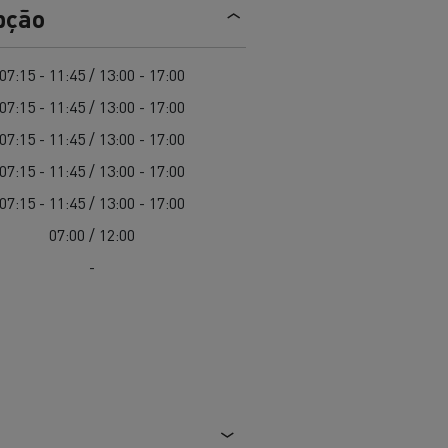
EDITION
Renault Trucks E-Tech Master 100%
pção
de
elétrico
Infra-estruturas de
her
carregamento
duos
07:15 - 11:45 / 13:00 - 17:00
Configurador 3D
07:15 - 11:45 / 13:00 - 17:00
Smart Racer
07:15 - 11:45 / 13:00 - 17:00
07:15 - 11:45 / 13:00 - 17:00
07:15 - 11:45 / 13:00 - 17:00
07:00 / 12:00
vel a
Que energia alternativa para
rbonização
os seus Camiões
-
Renault Trucks E-Tech
Renault Trucks E-Tech
C
D