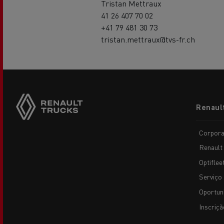
Tristan Mettraux
41 26 407 70 02
+41 79 481 30 73
tristan.mettraux@tvs-fr.ch
Footer
Renaul
menu
Corpora
Renault
Optiflee
Serviço 
Oportun
Inscriçã