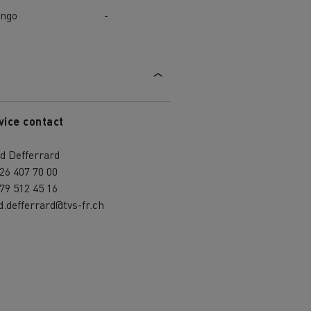
ngo
-
vice contact
d Defferrard
26 407 70 00
79 512 45 16
d.defferrard@tvs-fr.ch