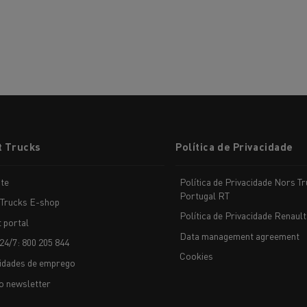
t Trucks
Política de Privacidade
te
Política de Privacidade Nors T
Portugal RT
 Trucks E-shop
Política de Privacidade Renault
t portal
Data management agreement
24/7: 800 205 844
Cookies
idades de emprego
o newsletter