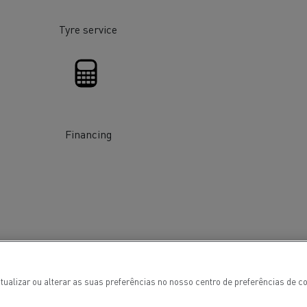
Tyre service
Financing
ais
Manutenção de pavimentos
tualizar ou alterar as suas preferências no nosso centro de preferências de 