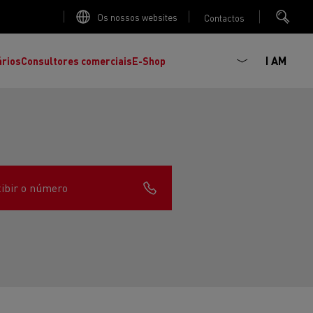
Os nossos websites
Contactos
I AM
ários
Consultores comerciais
E-Shop
ibir o número
K
C