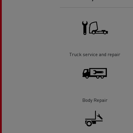
O sonho de um engenheiro
Desi
elét
Garantias do fabricante Renault
Trucks
Truck service and repair
Body Repair
Used Trucks By Renault Trucks