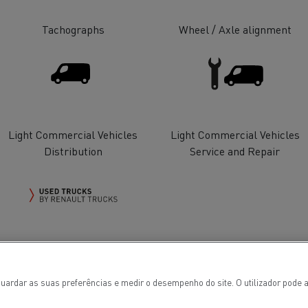
Tachographs
Wheel / Axle alignment
Light Commercial Vehicles
Light Commercial Vehicles
Distribution
Service and Repair
ços de emergência e
Sucção águas residu
eiros
Used Trucks by Renault Trucks
uardar as suas preferências e medir o desempenho do site. O utilizador pode a