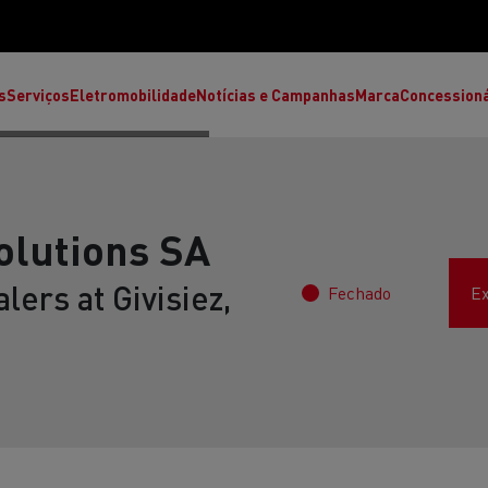
s
Serviços
Eletromobilidade
Notícias e Campanhas
Marca
Concession
olutions SA
lers at Givisiez,
Fechado
Ex
T High
T