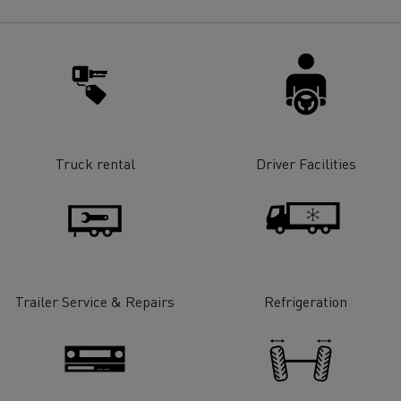
Renault Trucks E-tech
D Wide
gn: a revolução do camião
Instalação e manutenção
rico
estruturas de carregam
os seus camiões eléctri
Truck rental
Driver Facilities
Trailer Service & Repairs
Refrigeration
T-Selection
T 01 Racing