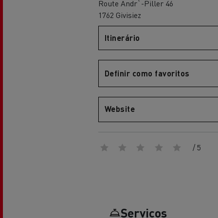
Route Andr`-Piller 46
Renault Trucks Master Red EDITION
Renault Tr
A nossa gama de gasóleo
A nossa oferta 360° toda
1762 Givisiez
eléctrica
Itinerário
Vantagens da mobilidade
elétrica para camiões
Definir como favoritos
Website
A nossa visão
Renault Trucks Trafic Red EDITION
/ 5
RENAULT TRUCKS REDUZEM
LAS EMISIONES DE CO2
Os nossos camiões eléctricos
Serviços