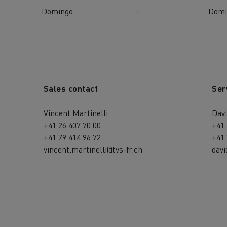
Domingo
-
Domi
Sales contact
Ser
Vincent Martinelli
Davi
+41 26 407 70 00
+41 
+41 79 414 96 72
+41 
vincent.martinelli@tvs-fr.ch
davi