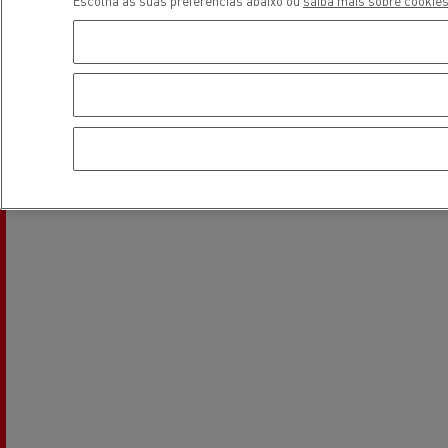
Escolha as suas preferências abaixo ou
saiba mais sobre cookies
Localização
Transporte de betão
Transporte refrigerado
Tra
Transporte em cisterna
Tra