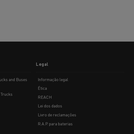
Legal
rucks and Buses
Informação legal
Ética
 Trucks
REACH
Lei dos dados
Livro de reclamações
R.A.P. para baterias