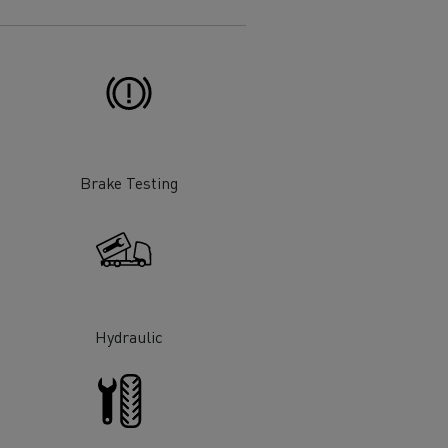
 de infra-
ento para
cos
Brake Testing
Hydraulic
T Robust