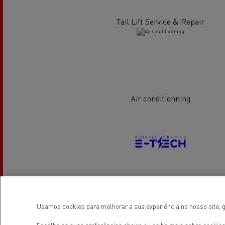
Tail Lift Service & Repair
Veja os camiões disponíveis no
website Used Trucks By Renault
Trucks
Air conditionning
Servi
Serviços de Municípios
bomb
Electrical Vehicles
Recolha de resíduos
Usamos cookies para melhorar a sua experiência no nosso site, g