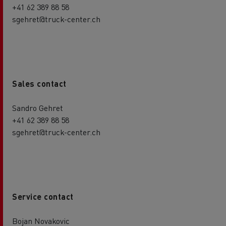
+41 62 389 88 58
sgehret@truck-center.ch
Sales contact
Sandro Gehret
+41 62 389 88 58
sgehret@truck-center.ch
Service contact
Bojan Novakovic