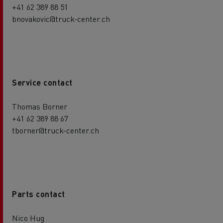
+41 62 389 88 51
bnovakovic@truck-center.ch
Service contact
Thomas Borner
+41 62 389 88 67
tborner@truck-center.ch
Parts contact
Nico Hug