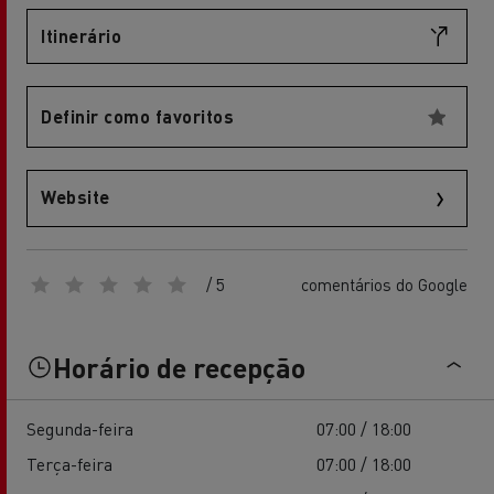
Itinerário
Definir como favoritos
Website
/ 5
comentários do Google
Horário de recepção
Segunda-feira
07:00 / 18:00
Terça-feira
07:00 / 18:00