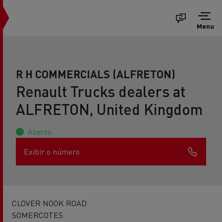
Menu
R H COMMERCIALS (ALFRETON)
Renault Trucks dealers at
ALFRETON, United Kingdom
Aberto
Exibir o número
CLOVER NOOK ROAD
SOMERCOTES