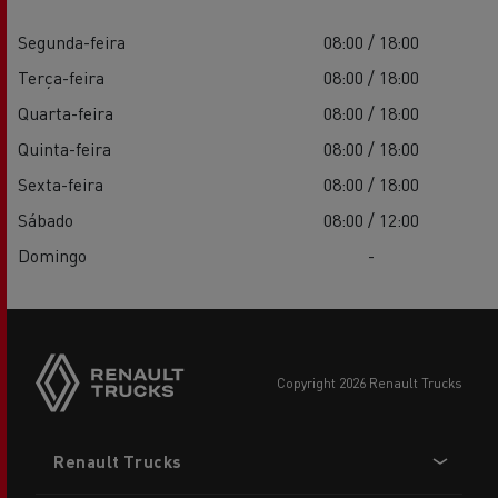
Segunda-feira
08:00 / 18:00
Terça-feira
08:00 / 18:00
Quarta-feira
08:00 / 18:00
Quinta-feira
08:00 / 18:00
Sexta-feira
08:00 / 18:00
Sábado
08:00 / 12:00
Domingo
-
copyright 2026 Renault Trucks
Footer
Renault Trucks
menu