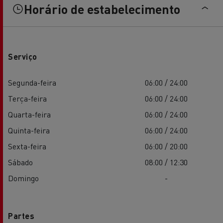
Horário de estabelecimento
Serviço
Segunda-feira
06:00 / 24:00
Terça-feira
06:00 / 24:00
Quarta-feira
06:00 / 24:00
Quinta-feira
06:00 / 24:00
Sexta-feira
06:00 / 20:00
Sábado
08:00 / 12:30
Domingo
-
Partes