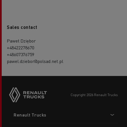
Sales contact
Paweł Dziębor
+48422278670
+48607376759
pawel.dziebor@polsad.net.pl
copyright 2026 Renault Trucks
Footer
Renault Trucks
menu