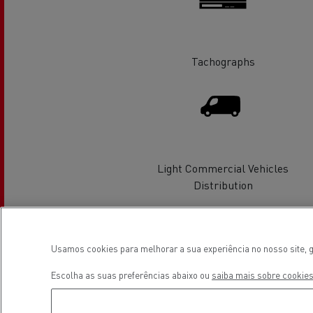
Tachographs
Veja os camiões disponíveis no
website Used Trucks By Renault
Trucks
Light Commercial Vehicles
Distribution
Servi
Serviços de Municípios
bomb
Localização
Usamos cookies para melhorar a sua experiência no nosso site, g
Recolha de resíduos
Escolha as suas preferências abaixo ou
saiba mais sobre cookies