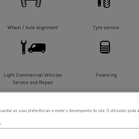
Wheel / Axle alignment
Tyre service
Light Commercial Vehicles
Financing
Service and Repair
ços de emergência e
Sucção águas residu
eiros
uardar as suas preferências e medir o desempenho do site. O utilizador pode a
.