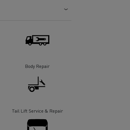
 de infra-
ento para
cos
Body Repair
T Robust
Tail Lift Service & Repair