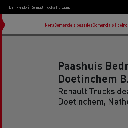
Bem-vindo à Renault Trucks Portugal
Nors
Comerciais pesados
Comerciais ligeiro
Paashuis Bed
Doetinchem B.
Renault Trucks dea
Doetinchem, Neth
Renault Trucks E-Tech Programa