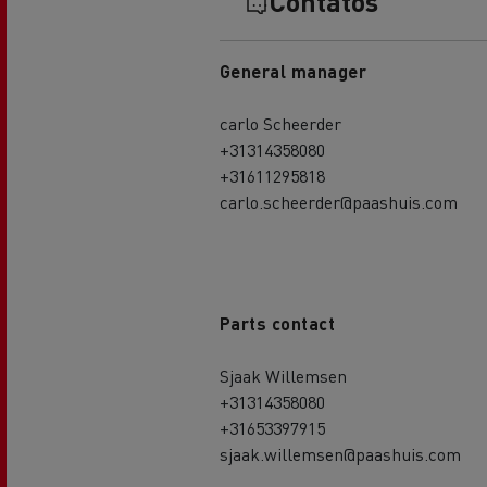
Contatos
General manager
carlo Scheerder
+31314358080
+31611295818
carlo.scheerder@paashuis.com
Parts contact
Sjaak Willemsen
+31314358080
+31653397915
sjaak.willemsen@paashuis.com