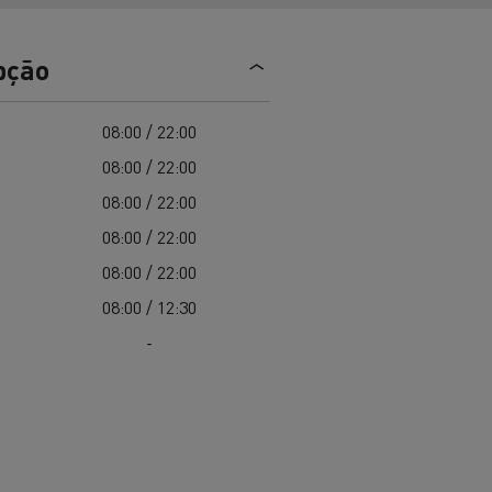
EDITION
Renault Trucks E-Tech Master 100%
de
elétrico
Infra-estruturas de
her
carregamento
pção
duos
Configurador 3D
08:00 / 22:00
Smart Racer
08:00 / 22:00
08:00 / 22:00
08:00 / 22:00
vel a
Que energia alternativa para
08:00 / 22:00
rbonização
os seus Camiões
08:00 / 12:30
-
Renault Trucks E-Tech
Renault Trucks E-Tech
C
D