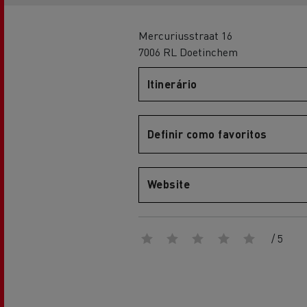
Renault Trucks Master Red EDITION
Renault Tr
A nossa gama de gasóleo
A nossa oferta 360° toda
eléctrica
Mercuriusstraat 16
7006 RL Doetinchem
Itinerário
Vantagens da mobilidade
elétrica para camiões
Definir como favoritos
A nossa visão
Website
Renault Trucks Trafic Red EDITION
RENAULT TRUCKS REDUZEM
/ 5
LAS EMISIONES DE CO2
Os nossos camiões eléctricos