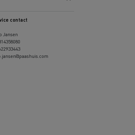
vice contact
o Jansen
314358080
622933443
so.jansen@paashuis.com