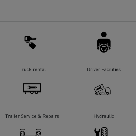
Renault Trucks E-tech
D Wide
gn: a revolução do camião
Instalação e manutenção
rico
estruturas de carregam
os seus camiões eléctri
Truck rental
Driver Facilities
T-Selection
T 01 Racing
Trailer Service & Repairs
Hydraulic