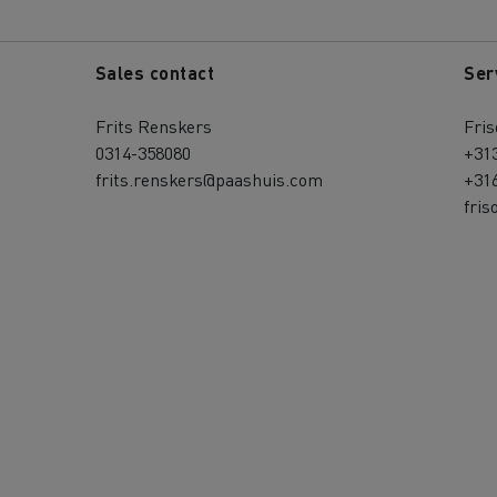
Sales contact
Ser
Frits Renskers
Fris
0314-358080
+31
frits.renskers@paashuis.com
+31
fri