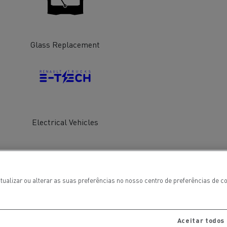
Glass Replacement
Electrical Vehicles
ais
Manutenção de pavimentos
tualizar ou alterar as suas preferências no nosso centro de preferências de 
Aceitar todos 