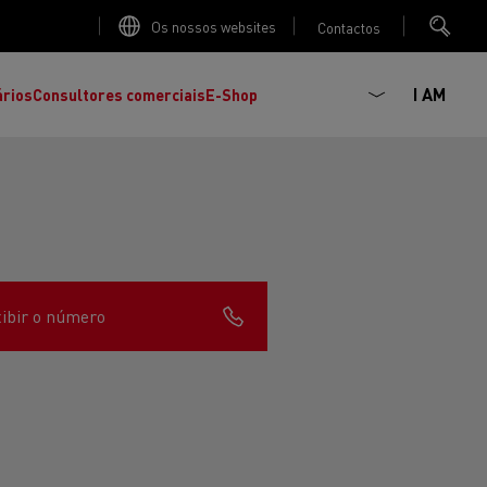
Os nossos websites
Contactos
I AM
ários
Consultores comerciais
E-Shop
ibir o número
K
C