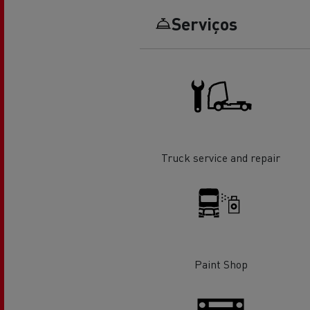
Serviços
O sonho de um engenheiro
Desi
elét
Garantias do fabricante Renault
Trucks
Truck service and repair
Used Trucks By Renault Trucks
Paint Shop