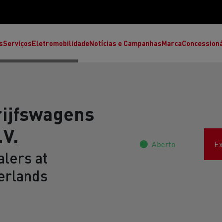
s
Serviços
Eletromobilidade
Notícias e Campanhas
Marca
Concession
rijfswagens
V.
Aberto
Ex
lers at
erlands
T High
T