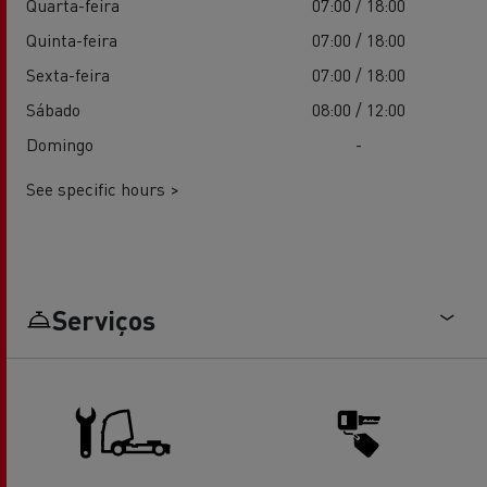
Quarta-feira
07:00 / 18:00
Quinta-feira
07:00 / 18:00
Sexta-feira
07:00 / 18:00
Sábado
08:00 / 12:00
Domingo
-
See specific hours >
Serviços