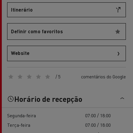
Itinerário
Definir como favoritos
Website
/ 5
comentários do Google
Horário de recepção
Segunda-feira
07:00 / 18:00
Terça-feira
07:00 / 18:00