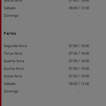
Sexta-feira
07:00 / 18:00
Sábado
08:00 / 12:00
Domingo
-
Partes
Segunda-feira
07:00 / 18:00
Terça-feira
07:00 / 18:00
Quarta-feira
07:00 / 18:00
Quinta-feira
07:00 / 18:00
Sexta-feira
07:00 / 18:00
Sábado
08:00 / 12:00
Domingo
-