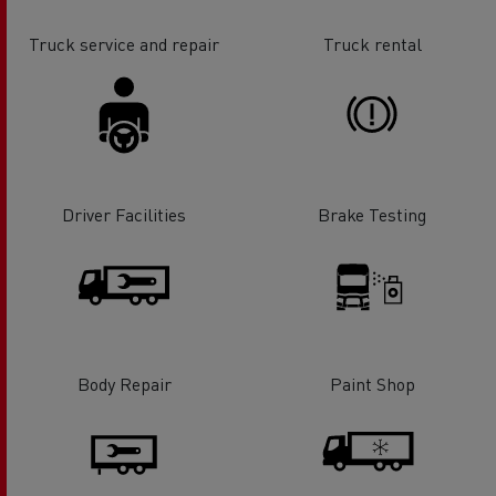
Truck service and repair
Truck rental
Driver Facilities
Brake Testing
Body Repair
Paint Shop