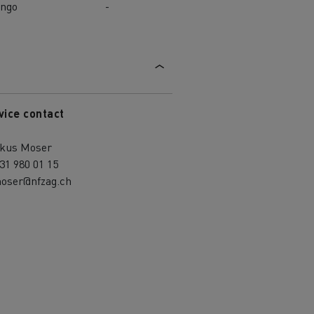
ngo
-
vice contact
kus Moser
31 980 01 15
oser@nfzag.ch