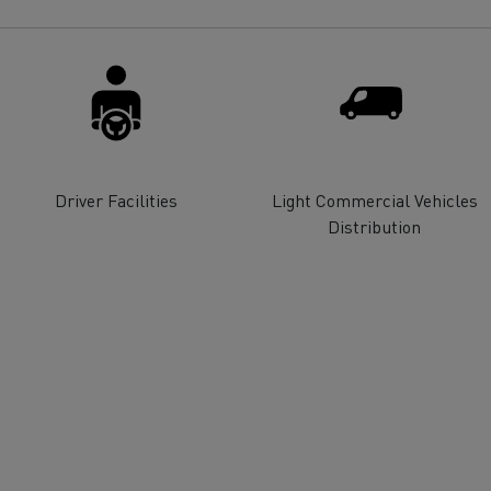
Renault Trucks E-tech
D Wide
gn: a revolução do camião
Instalação e manutenção
rico
estruturas de carregam
os seus camiões eléctri
Driver Facilities
Light Commercial Vehicles
Distribution
T-Selection
T 01 Racing