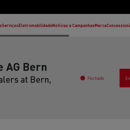
s
Serviços
Eletromobilidade
Notícias e Campanhas
Marca
Concession
e AG Bern
lers at Bern,
Fechado
Ex
T High
T