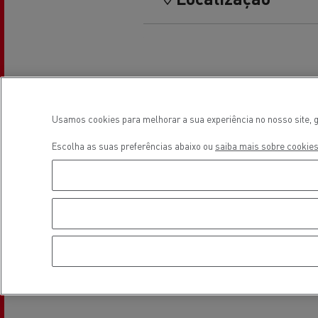
Veja os camiões disponíveis no
website Used Trucks By Renault
Usamos cookies para melhorar a sua experiência no nosso site, g
Trucks
Escolha as suas preferências abaixo ou
saiba mais sobre cookies
Servi
Serviços de Municípios
bomb
Recolha de resíduos