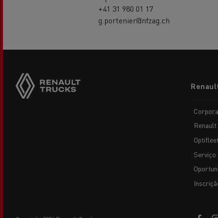
+41 31 980 01 17
g.portenier@nfzag.ch
Footer
Renaul
menu
Corpora
Renault
Optiflee
Serviço 
Oportun
Inscriçã