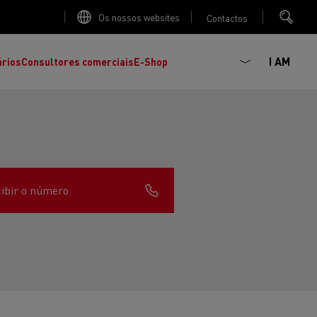
Os nossos websites
Contactos
I AM
ários
Consultores comerciais
E-Shop
ibir o número
K
C