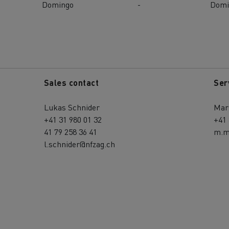
Domingo
-
Domi
Sales contact
Ser
Lukas Schnider
Mar
+41 31 980 01 32
+41 
41 79 258 36 41
m.m
l.schnider@nfzag.ch