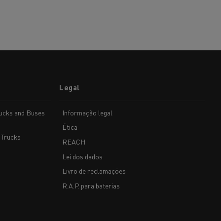
Legal
rucks and Buses
Informação legal
Ética
 Trucks
REACH
Lei dos dados
Livro de reclamações
R.A.P. para baterias