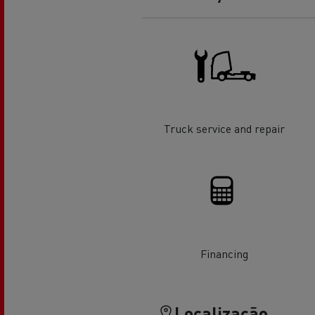
O sonho de um engenheiro
Desi
elét
Garantias do fabricante Renault
Trucks
Truck service and repair
Used Trucks By Renault Trucks
Financing
Localização