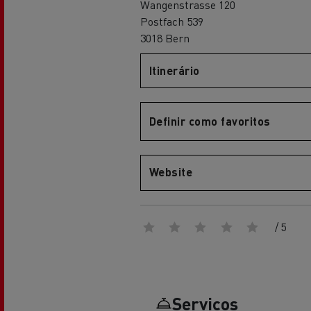
Wangenstrasse 120
Renault Trucks Master Red EDITION
Renault Tr
A nossa gama de gasóleo
A nossa oferta 360° toda
Postfach 539
eléctrica
3018 Bern
Itinerário
Vantagens da mobilidade
elétrica para camiões
Definir como favoritos
A nossa visão
Website
Renault Trucks Trafic Red EDITION
/ 5
RENAULT TRUCKS REDUZEM
LAS EMISIONES DE CO2
Os nossos camiões eléctricos
Serviços