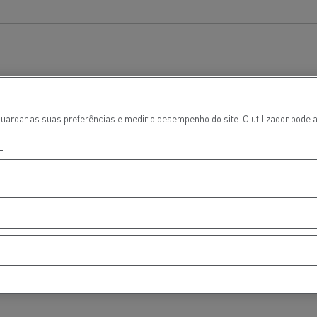
uardar as suas preferências e medir o desempenho do site. O utilizador pode a
.
ços de emergência e
Sucção águas residu
eiros