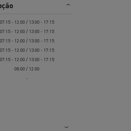
EDITION
Renault Trucks E-Tech Master 100%
pção
de
elétrico
Infra-estruturas de
her
carregamento
duos
07:15 - 12:00 / 13:00 - 17:15
Configurador 3D
07:15 - 12:00 / 13:00 - 17:15
Smart Racer
07:15 - 12:00 / 13:00 - 17:15
07:15 - 12:00 / 13:00 - 17:15
07:15 - 12:00 / 13:00 - 17:15
08:00 / 12:00
vel a
Que energia alternativa para
rbonização
os seus Camiões
-
Renault Trucks E-Tech
Renault Trucks E-Tech
C
D