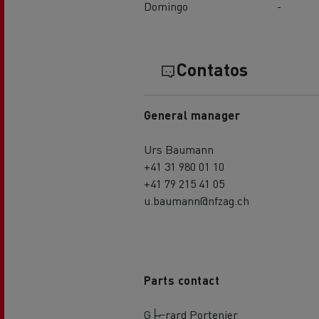
Domingo
-
Contatos
General manager
Urs Baumann
+41 31 980 01 10
+41 79 215 41 05
u.baumann@nfzag.ch
Parts contact
G├⌐rard Portenier