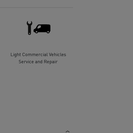
 de infra-
ento para
cos
Light Commercial Vehicles
Service and Repair
T Robust