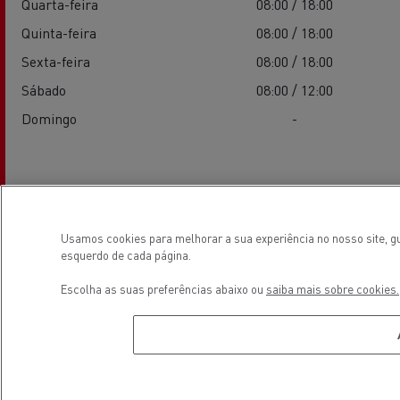
Quarta-feira
08:00 / 18:00
Quinta-feira
08:00 / 18:00
Sexta-feira
08:00 / 18:00
Sábado
08:00 / 12:00
Domingo
-
Serviços
Usamos cookies para melhorar a sua experiência no nosso site, gu
esquerdo de cada página.
Escolha as suas preferências abaixo ou
saiba mais sobre cookies.
Electrical Vehicles