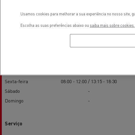
Usamos cookies para melhorar a sua experiência no nosso site, gu
Escolha as suas preferências abaixo ou
saiba mais sobre cookies.
Vendas
Segunda-feira
08:00 - 12:00 / 13:15 - 18:30
Terça-feira
08:00 - 12:00 / 13:15 - 18:30
Quarta-feira
08:00 - 12:00 / 13:15 - 18:30
Quinta-feira
08:00 - 12:00 / 13:15 - 18:30
Sexta-feira
08:00 - 12:00 / 13:15 - 18:30
Sábado
-
Domingo
-
Serviço