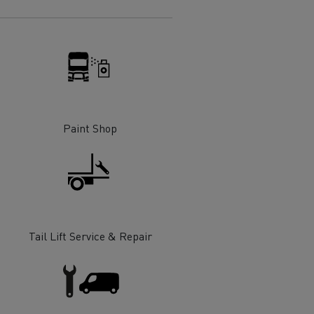
 de infra-
ento para
cos
Paint Shop
Tail Lift Service & Repair
T Robust