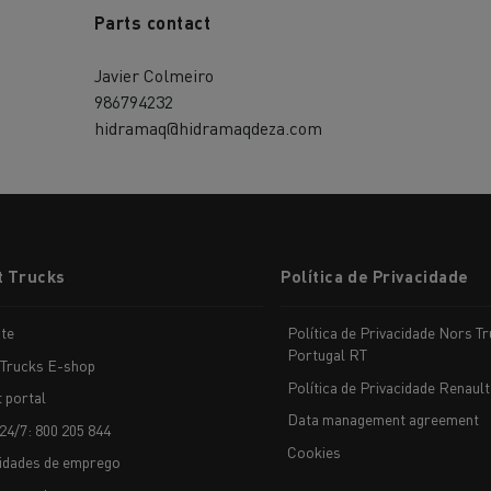
Parts contact
Javier Colmeiro
986794232
hidramaq@hidramaqdeza.com
t Trucks
Política de Privacidade
te
Política de Privacidade Nors T
Portugal RT
 Trucks E-shop
Política de Privacidade Renault
t portal
Data management agreement
24/7: 800 205 844
Cookies
idades de emprego