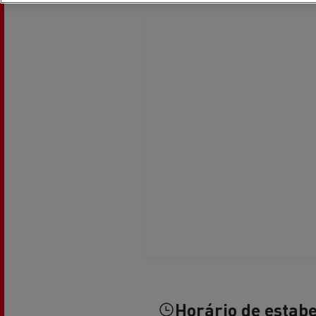
Transporte de betão
Transporte refrigerado
Tra
Transporte em cisterna
Tra
Horário de estab