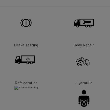
Renault Trucks E-tech
D Wide
gn: a revolução do camião
Instalação e manutenção
rico
estruturas de carregam
os seus camiões eléctri
Brake Testing
Body Repair
Refrigeration
Hydraulic
T-Selection
T 01 Racing