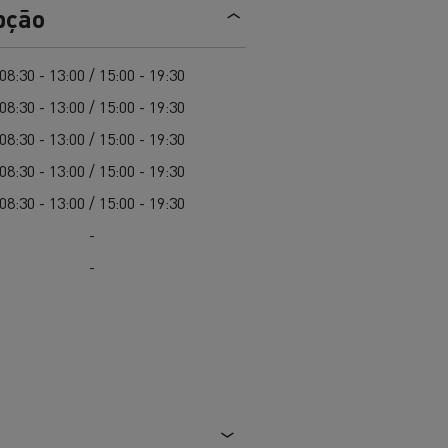
EDITION
Renault Trucks E-Tech Master 100%
pção
de
elétrico
Infra-estruturas de
her
carregamento
duos
08:30 - 13:00 / 15:00 - 19:30
Configurador 3D
08:30 - 13:00 / 15:00 - 19:30
Smart Racer
08:30 - 13:00 / 15:00 - 19:30
08:30 - 13:00 / 15:00 - 19:30
08:30 - 13:00 / 15:00 - 19:30
-
vel a
Que energia alternativa para
rbonização
os seus Camiões
-
Renault Trucks E-Tech
Renault Trucks E-Tech
C
D