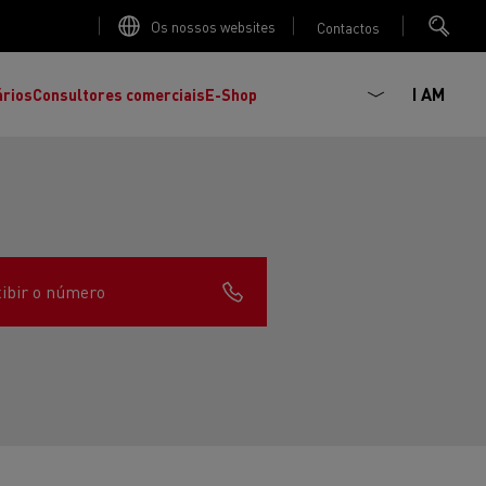
Os nossos websites
Contactos
I AM
ários
Consultores comerciais
E-Shop
ibir o número
K
C