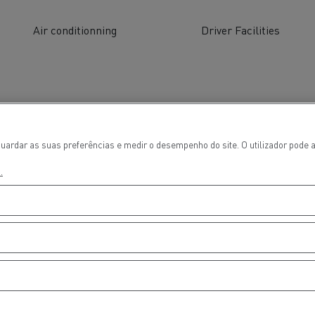
Air conditionning
Driver Facilities
uardar as suas preferências e medir o desempenho do site. O utilizador pode a
.
ços de emergência e
Sucção águas residu
eiros