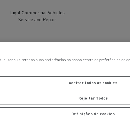
Light Commercial Vehicles
Service and Repair
tualizar ou alterar as suas preferências no nosso centro de preferências de 
Aceitar todos os cookies
ais
Manutenção de pavimentos
Rejeitar Todos
Definições de cookies