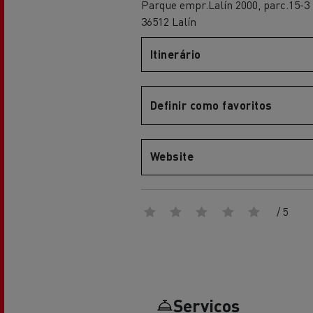
Parque empr.Lalín 2000, parc.15-3
Renault Trucks Master Red EDITION
Renault Tr
A nossa gama de gasóleo
A nossa oferta 360° toda
36512 Lalín
eléctrica
Itinerário
Vantagens da mobilidade
elétrica para camiões
Definir como favoritos
Website
A nossa visão
Renault Trucks Trafic Red EDITION
/ 5
RENAULT TRUCKS REDUZEM
LAS EMISIONES DE CO2
Os nossos camiões eléctricos
Serviços