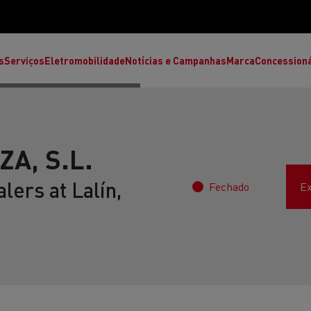
s
Serviços
Eletromobilidade
Notícias e Campanhas
Marca
Concession
A, S.L.
lers at Lalín,
Fechado
Ex
T High
T