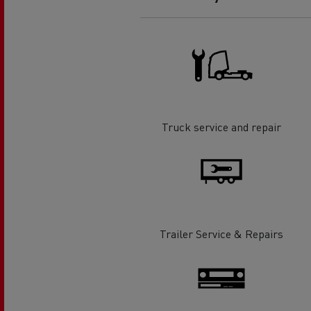
O sonho de um engenheiro
Desi
elét
Garantias do fabricante Renault
Trucks
Truck service and repair
Trailer Service & Repairs
Used Trucks By Renault Trucks