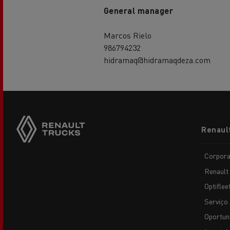
General manager
Marcos Rielo
986794232
hidramaq@hidramaqdeza.com
Footer
Renaul
menu
Corpora
Renault
Optiflee
Serviço 
Oportun