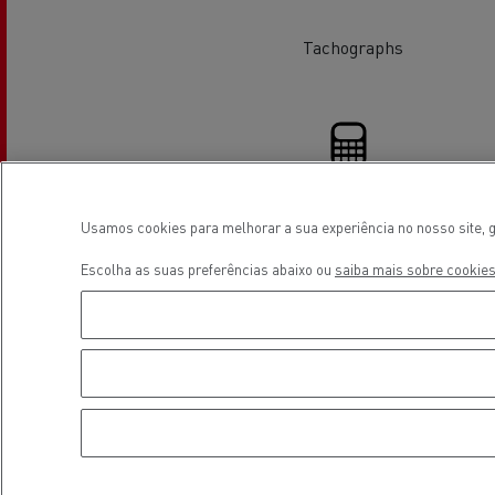
Tachographs
Veja os camiões disponíveis no
website Used Trucks By Renault
Trucks
Usamos cookies para melhorar a sua experiência no nosso site, g
Financing
Escolha as suas preferências abaixo ou
saiba mais sobre cookies
Servi
Serviços de Municípios
Localização
bomb
Recolha de resíduos