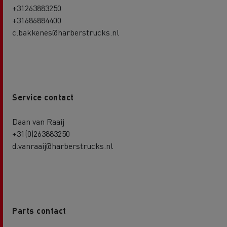
+31263883250
+31686884400
c.bakkenes@harberstrucks.nl
Service contact
Daan van Raaij
+31(0)263883250
d.vanraaij@harberstrucks.nl
Parts contact