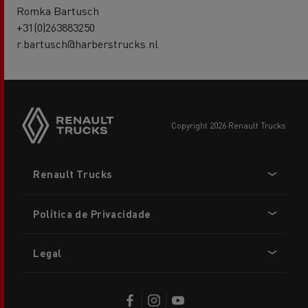
Romka Bartusch
+31(0)263883250
r.bartusch@harberstrucks.nl
copyright 2026 Renault Trucks
Footer
Renault Trucks
menu
Política de Privacidade
Legal