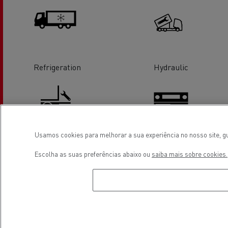
Refrigeration
Hydraulic
Usamos cookies para melhorar a sua experiência no nosso site, gu
Tail Lift Service & Repair
Tachographs
Escolha as suas preferências abaixo ou
saiba mais sobre cookies.
Tyre service
Glass Replacement