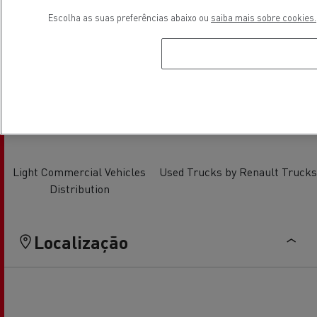
Escolha as suas preferências abaixo ou
saiba mais sobre cookies.
Light Commercial Vehicles
Financing
Service and Repair
Light Commercial Vehicles
Used Trucks by Renault Trucks
Distribution
Localização