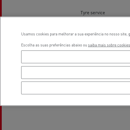
Tyre service
Usamos cookies para melhorar a sua experiência no nosso site, g
Localização
Veja os camiões disponíveis no
Escolha as suas preferências abaixo ou
saiba mais sobre cookies
website Used Trucks By Renault
Trucks
Servi
Serviços de Municípios
bomb
Recolha de resíduos