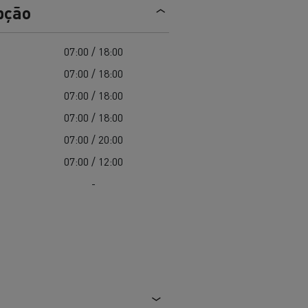
EDITION
Renault Trucks E-Tech Master 100%
pção
de
elétrico
Infra-estruturas de
her
carregamento
duos
07:00 / 18:00
Configurador 3D
07:00 / 18:00
Smart Racer
07:00 / 18:00
07:00 / 18:00
07:00 / 20:00
07:00 / 12:00
vel a
Que energia alternativa para
rbonização
os seus Camiões
-
Renault Trucks E-Tech
Renault Trucks E-Tech
C
D