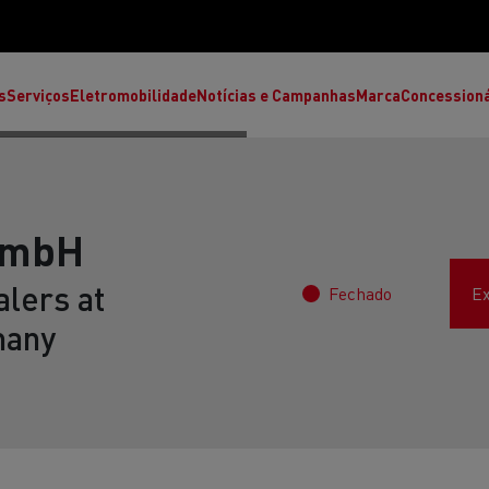
s
Serviços
Eletromobilidade
Notícias e Campanhas
Marca
Concession
GmbH
lers at
Fechado
Ex
many
T High
T