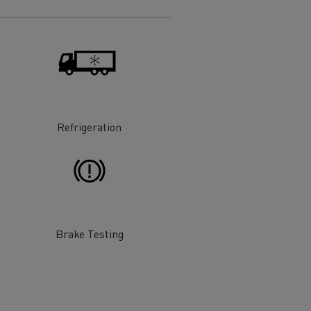
 de infra-
ento para
cos
Refrigeration
Brake Testing
T Robust