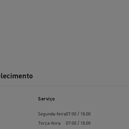
Terraplanagem
Transporte de m
nsporte de grupagem
Transporte automóve
elecimento
nsporte de madeira
Veículos mineiros
Serviço
Segunda-feira
07:00 / 18:00
Terça-feira
07:00 / 18:00