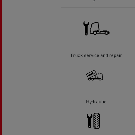
O sonho de um engenheiro
Desi
elét
Garantias do fabricante Renault
Trucks
Truck service and repair
Hydraulic
Used Trucks By Renault Trucks