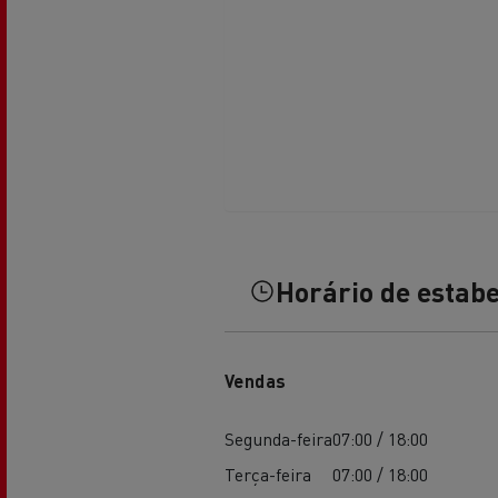
Transporte de betão
Transporte refrigerado
Tra
Horário de estab
Transporte em cisterna
Tra
Vendas
Segunda-feira
07:00 / 18:00
Terça-feira
07:00 / 18:00