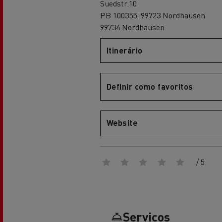
Suedstr.10
Renault Trucks Master Red EDITION
Renault Tr
A nossa gama de gasóleo
A nossa oferta 360° toda
PB 100355, 99723 Nordhausen
eléctrica
99734 Nordhausen
Itinerário
Vantagens da mobilidade
elétrica para camiões
Definir como favoritos
A nossa visão
Website
Renault Trucks Trafic Red EDITION
/ 5
RENAULT TRUCKS REDUZEM
LAS EMISIONES DE CO2
Os nossos camiões eléctricos
Serviços