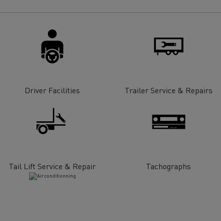
Renault Trucks E-tech
D Wide
gn: a revolução do camião
Instalação e manutenção
rico
estruturas de carregam
os seus camiões eléctri
Driver Facilities
Trailer Service & Repairs
Tail Lift Service & Repair
Tachographs
T-Selection
T 01 Racing