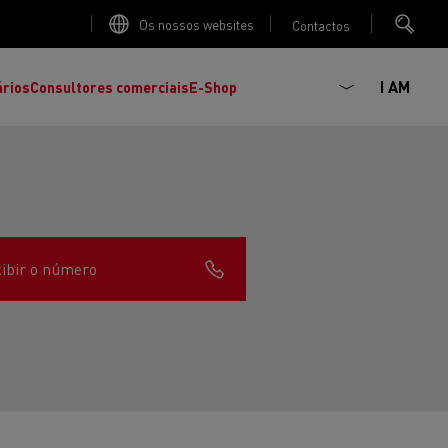
Os nossos websites
Contactos
I AM
ários
Consultores comerciais
E-Shop
ibir o número
K
C