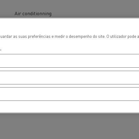
Air conditionning
uardar as suas preferências e medir o desempenho do site. O utilizador pode a
.
ços de emergência e
Sucção águas residu
eiros