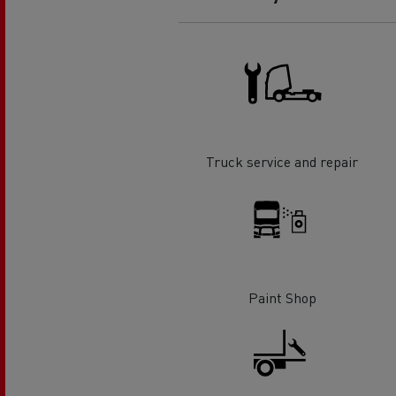
O sonho de um engenheiro
Desi
elét
Garantias do fabricante Renault
Trucks
Truck service and repair
Paint Shop
Used Trucks By Renault Trucks