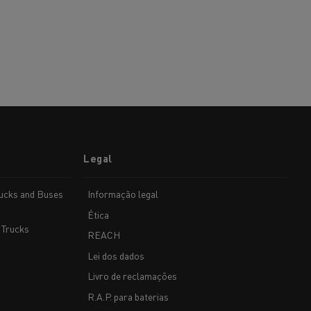
Legal
rucks and Buses
Informação legal
Ética
 Trucks
REACH
Lei dos dados
Livro de reclamações
R.A.P. para baterias