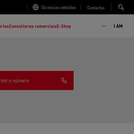
Os nossos websites
Contactos
I AM
ários
Consultores comerciais
E-Shop
ibir o número
K
C