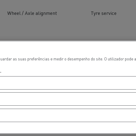
Wheel / Axle alignment
Tyre service
uardar as suas preferências e medir o desempenho do site. O utilizador pode a
.
ços de emergência e
Sucção águas residu
eiros