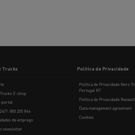
t Trucks
Política de Privacidade
te
Política de Privacidade Nors T
Portugal RT
 Trucks E-shop
Política de Privacidade Renault
t portal
Data management agreement
24/7: 800 205 844
Cookies
idades de emprego
o newsletter