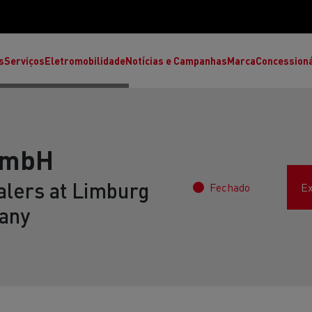
s
Serviços
Eletromobilidade
Notícias e Campanhas
Marca
Concession
GmbH
alers at Limburg
Fechado
Ex
any
T High
T