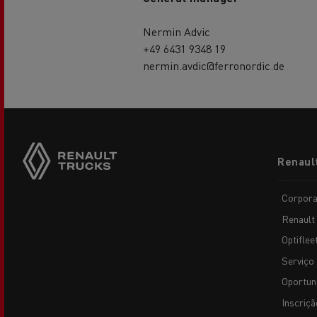
Nermin Advic
+49 6431 9348 19
nermin.avdic@ferronordic.de
Footer
Renaul
menu
Corpora
Renault
Optiflee
Serviço 
Oportun
Inscriçã