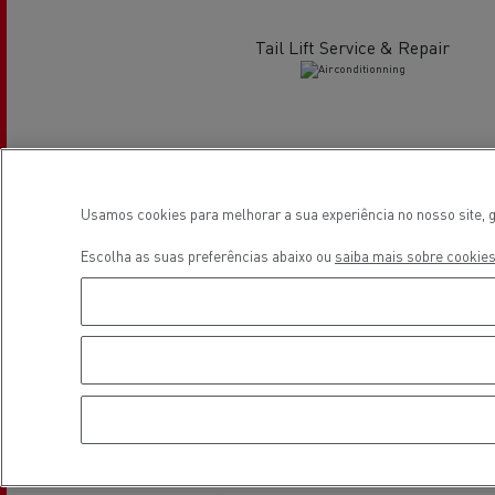
Tail Lift Service & Repair
Veja os camiões disponíveis no
website Used Trucks By Renault
Trucks
Usamos cookies para melhorar a sua experiência no nosso site, g
Air conditionning
Escolha as suas preferências abaixo ou
saiba mais sobre cookies
Localização
Servi
Serviços de Municípios
bomb
Recolha de resíduos