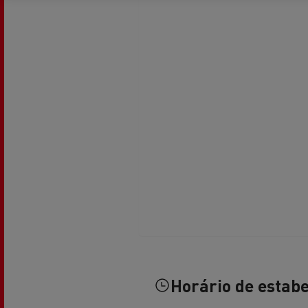
Transporte de betão
Transporte refrigerado
Tra
Transporte em cisterna
Tra
Horário de estab