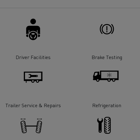
Renault Trucks E-tech
D Wide
gn: a revolução do camião
Instalação e manutenção
rico
estruturas de carregam
os seus camiões eléctri
Driver Facilities
Brake Testing
Trailer Service & Repairs
Refrigeration
T-Selection
T 01 Racing