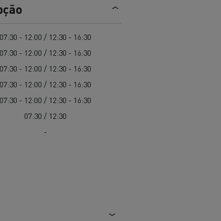
EDITION
Renault Trucks E-Tech Master 100%
pção
de
elétrico
Infra-estruturas de
her
carregamento
duos
07:30 - 12:00 / 12:30 - 16:30
Configurador 3D
07:30 - 12:00 / 12:30 - 16:30
Smart Racer
07:30 - 12:00 / 12:30 - 16:30
07:30 - 12:00 / 12:30 - 16:30
07:30 - 12:00 / 12:30 - 16:30
07:30 / 12:30
vel a
Que energia alternativa para
rbonização
os seus Camiões
-
Renault Trucks E-Tech
Renault Trucks E-Tech
C
D