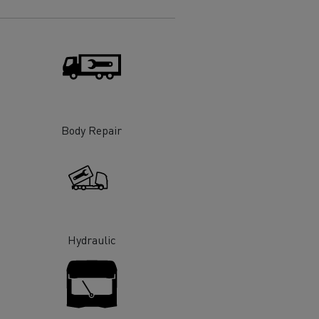
 de infra-
ento para
cos
Body Repair
Hydraulic
T Robust