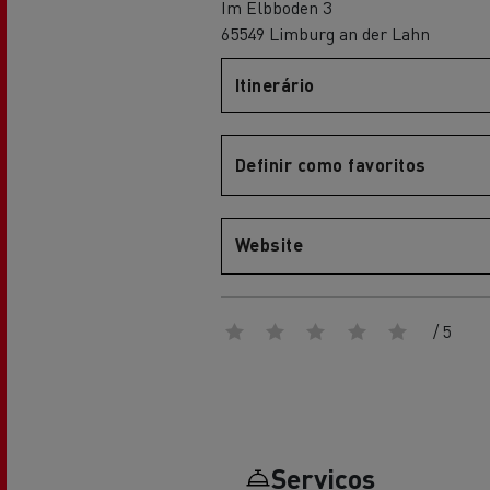
Im Elbboden 3
Renault Trucks Master Red EDITION
Renault Tr
A nossa gama de gasóleo
A nossa oferta 360° toda
65549 Limburg an der Lahn
eléctrica
Itinerário
Vantagens da mobilidade
elétrica para camiões
Definir como favoritos
Website
A nossa visão
Renault Trucks Trafic Red EDITION
/ 5
RENAULT TRUCKS REDUZEM
LAS EMISIONES DE CO2
Os nossos camiões eléctricos
Serviços